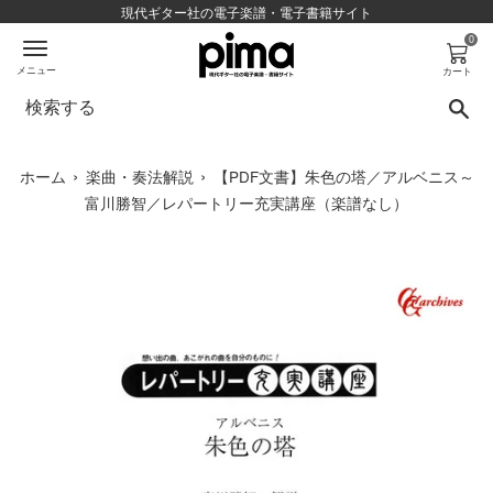
コ
現代ギター社の電子楽譜・電子書籍サイト
ン
0
テ
メニュー
カート
ン
検
ツ
に
ス
›
›
ホーム
楽曲・奏法解説
【PDF文書】朱色の塔／アルベニス～
キ
富川勝智／レパートリー充実講座（楽譜なし）
ッ
プ
す
る