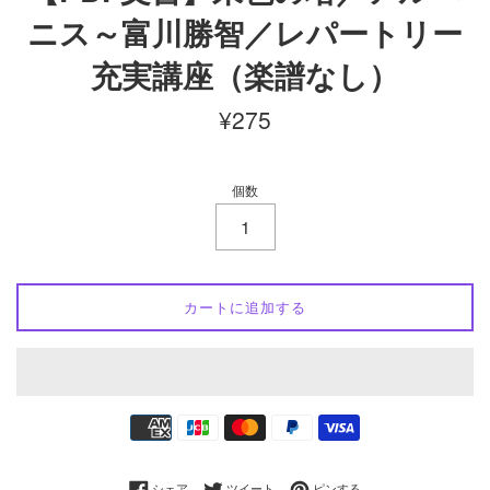
ニス～富川勝智／レパートリー
充実講座（楽譜なし）
通
¥275
常
価
格
個数
カートに追加する
お
支
払
Facebookでシェアする
Twitterに投稿する
Pinterestでピンする
シェア
ツイート
ピンする