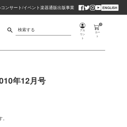
Facebook
Twitter
Instagram
YouTube
ル
コンサート/イベント
楽器通販
出版事業
ENGLISH
0
検索する
アカ
カー
ウン
ト
ト
10年12月号
す。