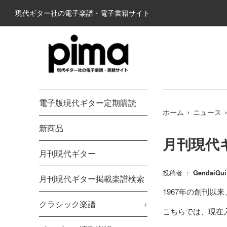
コ
現代ギター社の電子楽譜・電子書籍サイト
ン
テ
ン
ツ
に
ス
キ
電子版現代ギター定期購読
ッ
›
ホーム
ニュース
プ
す
新商品
月刊現代ギ
る
月刊現代ギター
投稿者 ：
GendaiGui
月刊現代ギター掲載楽譜検索
1967年の創刊以
クラシック楽譜
+
こちらでは、現在