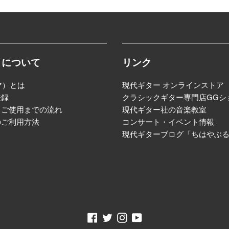
トについて
リンク
マ）とは
現代ギター オンラインストア
登録
クラシックギター専門店GGシ
らご使用までの流れ
現代ギター社の音楽教室
のご利用方法
コンサート・イベント情報
現代ギターブログ「ちはやぶ
Facebook
Twitter
Instagram
YouTube